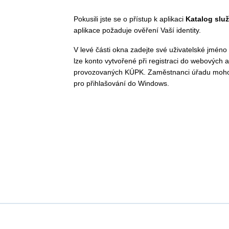
Pokusili jste se o přístup k aplikaci
Katalog slu
aplikace požaduje ověření Vaší identity.
V levé části okna zadejte své uživatelské jméno 
lze konto vytvořené při registraci do webových a
provozovaných KÚPK. Zaměstnanci úřadu moho
pro přihlašování do Windows.