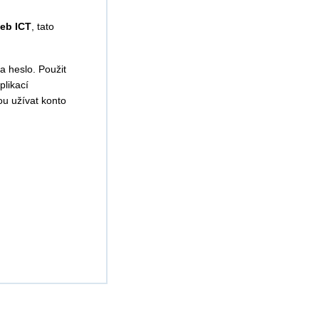
žeb ICT
, tato
a heslo. Použit
plikací
u užívat konto