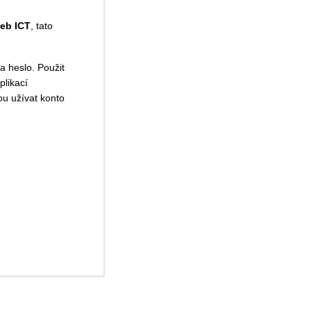
žeb ICT
, tato
a heslo. Použit
plikací
u užívat konto