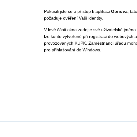
Pokusili jste se o přístup k aplikaci
Obnova
, tat
požaduje ověření Vaší identity.
V levé části okna zadejte své uživatelské jméno 
lze konto vytvořené při registraci do webových a
provozovaných KÚPK. Zaměstnanci úřadu moho
pro přihlašování do Windows.