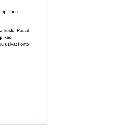
o aplikace
a heslo. Použit
plikací
u užívat konto